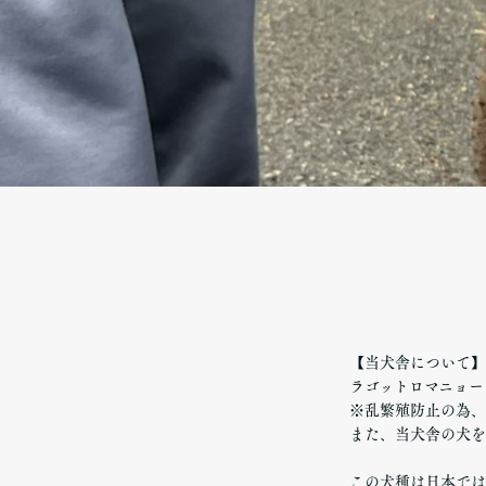
【当犬舎について】
ラゴットロマニョー
※乱繁殖防止の為、
また、当犬舎の犬を
この犬種は日本では