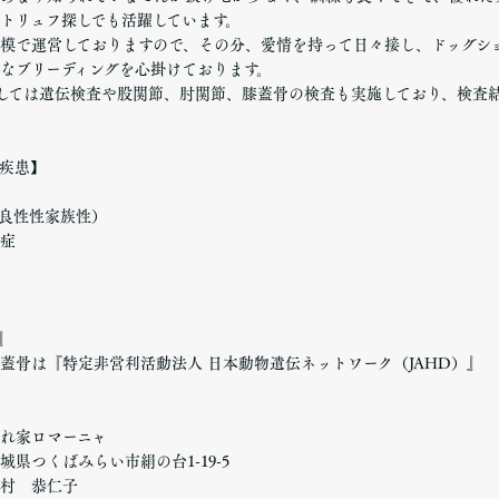
トリュフ探しでも活躍しています。
模で運営しておりますので、その分、愛情を持って日々接し、ドッグシ
なブリーディングを心掛けております。
しては遺伝検査や股関節、肘関節、膝蓋骨の検査も実施しており、検査
疾患】
良性性家族性）
症
t』
蓋骨は『特定非営利活動法人 日本動物遺伝ネットワーク（JAHD）』
れ家ロマーニャ
県つくばみらい市絹の台1-19-5
村 恭仁子