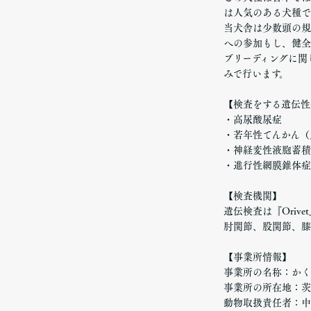
は人気のある犬種で
当犬舎は少数頭の規
への参加もし、健全
ブリーディングに関
みで行います。
【検査をする遺伝性
・高尿酸尿症
・若年性てんかん（
・神経変性液胞蓄積
・進行性網膜錐体症
【検査機関】
遺伝検査は『Orive
肘関節、股関節、膝
【事業所情報】
事業所の名称：かく
事業所の所在地：茨城
動物取扱責任者：中