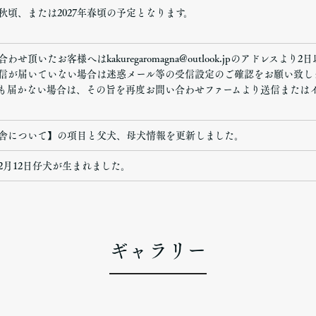
6年秋頃、または2027年春頃の予定となります。
わせ頂いたお客様へはkakuregaromagna@outlook.jpのアドレス
信が届いていない場合は迷惑メール等の受信設定のご確認をお願い致し
も届かない場合は、その旨を再度お問い合わせファームより送信または
。
舎について】の項目と父犬、母犬情報を更新しました。
6年2月12日仔犬が生まれました。
ギャラリー